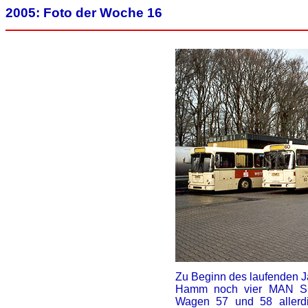
2005: Foto der Woche 16
Zu Beginn des laufenden J
Hamm noch vier MAN SG
Wagen 57 und 58 allerd